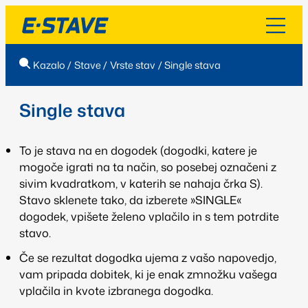
Kazalo
/
Stave
/
Vrste stav
/
Single stava
Single stava
To je stava na en dogodek (dogodki, katere je
mogoče igrati na ta način, so posebej označeni z
sivim kvadratkom, v katerih se nahaja črka S).
Stavo sklenete tako, da izberete »SINGLE«
dogodek, vpišete želeno vplačilo in s tem potrdite
stavo.
Če se rezultat dogodka ujema z vašo napovedjo,
vam pripada dobitek, ki je enak zmnožku vašega
vplačila in kvote izbranega dogodka.