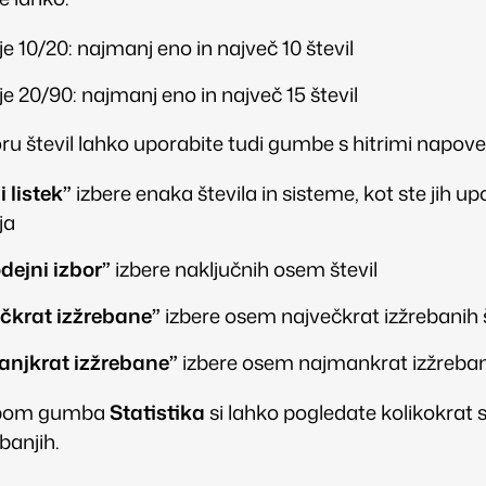
e 10/20: najmanj eno in največ 10 števil
e 20/90: najmanj eno in največ 15 števil
oru števil lahko uporabite tudi gumbe s hitrimi napoved
 listek”
izbere enaka števila in sisteme, kot ste jih up
ja
ejni izbor”
izbere naključnih osem števil
čkrat izžrebane”
izbere osem največkrat izžrebanih š
njkrat izžrebane”
izbere osem najmankrat izžrebani
opom gumba
Statistika
si lahko pogledate kolikokrat 
banjih.