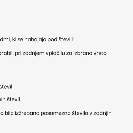
mi, ki se nahajajo pod števili:
orabili pri zadnjem vplačilu za izbrano vrsto
tevil
h števil
so bila izžrebana posamezna števila v zadnjih