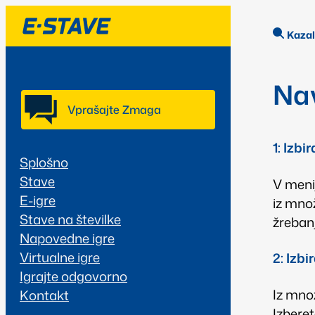
Kaza
Nav
Vprašajte Zmaga
1
:
Izbir
Splošno
Stave
V menij
E-igre
iz množ
Stave na številke
žreban
Napovedne igre
Virtualne igre
2
:
Izbir
Igrajte odgovorno
Iz množ
Kontakt
Izberet