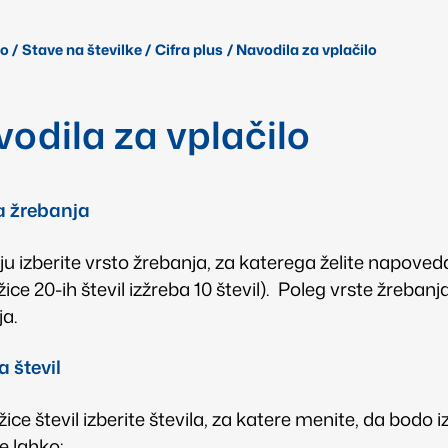
lo
/
Stave na številke
/
Cifra plus
/
Navodila za vplačilo
odila za vplačilo
a žrebanja
u izberite vrsto žrebanja, za katerega želite napoved
ice 20-ih števil izžreba 10 števil). Poleg vrste žreba
ja.
a števil
ice števil izberite števila, za katere menite, da bodo 
e lahko: