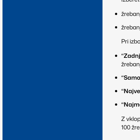
žrebanj
žrebanj
Pri izb
“Zadnji
žreban
“Samod
“Najve
“Najma
Z vkl
100 žre