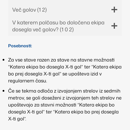
Več golov (1 2)
V katerem polčasu bo določena ekipa
dosegla več golov? (1 0 2)
Posebnosti:
Za vse stave razen za stave na stavne možnosti
“Katera ekipa bo dosegla X-ti gol” ter “Katera ekipa
bo prej dosegla X-ti gol” se upošteva izid v
regularnem času.
Če se tekma odloča z izvajanjem strelov iz sedmih
metrov, se goli doseženi z izvajanjem teh strelov ne
upoštevajo za stavni možnosti “Katera ekipa bo
dosegla X-ti gol” ter “Katera ekipa bo prej dosegla
X-ti gol”.