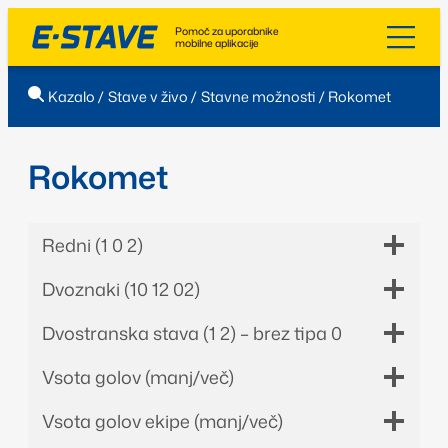
Pomoč za uporabnike
mobilne aplikacije
Kazalo
/
Stave v živo
/
Stavne možnosti
/
Rokomet
Rokomet
Redni (1 0 2)
Dvoznaki (10 12 02)
Dvostranska stava (1 2) – brez tipa 0
Vsota golov (manj/več)
Vsota golov ekipe (manj/več)