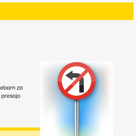
 osebam za
o presojo