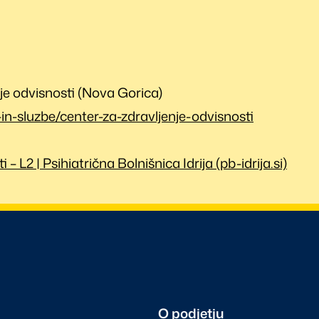
je odvisnosti (Nova Gorica)
in-sluzbe/center-za-zdravljenje-odvisnosti
L2 | Psihiatrična Bolnišnica Idrija (pb-idrija.si)
O podjetju