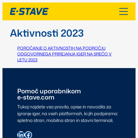
Aktivnosti 2023
POROČANJE O AKTIVNOSTIH NA PODROČJU
ODGOVORNEGA PRIREJANJA IGER NA SREČO V
LETU 2023
Pomoč uporabnikom
e-stave.com
Tukaj najdete vsa pravila, opise in navodila za
igranje iger, na vseh platformah, ki jih podpiramo:
spletna stran, mobilna stran in stavni terminali.