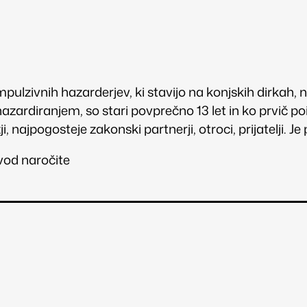
ulzivnih hazarderjev, ki stavijo na konjskih dirkah, n
s hazardiranjem, so stari povprečno 13 let in ko prvič 
ji, najpogosteje zakonski partnerji, otroci, prijatelji. J
zvod naročite