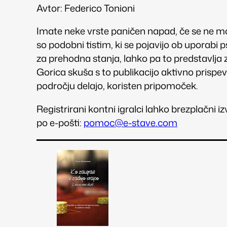
Avtor: Federico Tonioni
Imate neke vrste paničen napad, če se ne mor
so podobni tistim, ki se pojavijo ob uporabi
za prehodna stanja, lahko pa to predstavl
Gorica skuša s to publikacijo aktivno prispev
področju delajo, koristen pripomoček.
Registrirani kontni igralci lahko brezplačni i
po e-pošti:
pomoc@e-stave.com