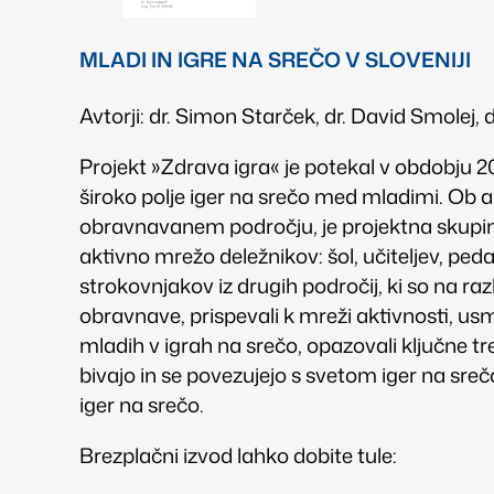
MLADI IN IGRE NA SREČO V SLOVENIJI
Avtorji: dr. Simon Starček, dr. David Smolej
Projekt »Zdrava igra« je potekal v obdobju 2
široko polje iger na srečo med mladimi. Ob ak
obravnavanem področju, je projektna skupina
aktivno mrežo deležnikov: šol, učiteljev, ped
strokovnjakov iz drugih področij, ki so na raz
obravnave, prispevali k mreži aktivnosti, us
mladih v igrah na srečo, opazovali ključne tre
bivajo in se povezujejo s svetom iger na sreč
iger na srečo.
Brezplačni izvod lahko dobite tule: