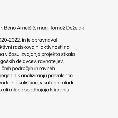
, dr. Beno Arnejčič, mag. Tomaž Deželak
020–2022, in je obravnaval
tivni raziskovalni aktivnosti na
 v času izvajanja projekta stkala
agoških delavcev, ravnateljev,
ličnih področjih in ravneh
merjenih k analiziranju prevalence
nde in okoliščine, v katerih mladi
o ali mlade spodbujajo k igranju