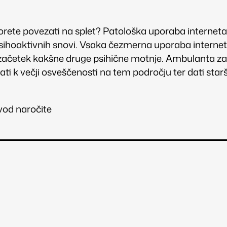
ete povezati na splet? Patološka uporaba interneta la
 psihoaktivnih snovi. Vsaka čezmerna uporaba internet
ja začetek kakšne druge psihične motnje. Ambulanta 
ati k večji osveščenosti na tem področju ter dati starš
zvod naročite