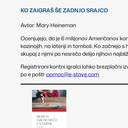
KO ZAIGRAŠ ŠE ZADNJO SRAJCO
Avtor: Mary Heineman
Ocenjujejo, da je 6 milijonov Američanov komp
kazinojih, na loteriji in tomboli. Ko začnejo 
skupaj z njimi pa nesrečo delijo njihovi najbliž
Registrirani kontni igralci lahko brezplačni i
po e pošti:
pomoc@e-stave.com