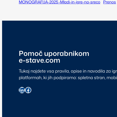
MONOGRAFIJA-2025-Mladi-in-igre-na-sreco
Prenos
Pomoč uporabnikom
e-stave.com
Tukaj najdete vsa pravila, opise in navodila za ig
platformah, ki jih podpiramo: spletna stran, mobil