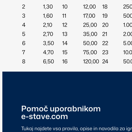
2
1,30
10
12,00
18
250
3
1,60
11
17,00
19
500
4
2,10
12
25,00
20
1.0
5
2,70
13
35,00
21
2.0
6
3,50
14
50,00
22
5.0
7
4,70
15
75,00
23
10.
8
6,50
16
120,00
24
50.
Pomoč uporabnikom
e-stave.com
Tukaj najdete vsa pravila, opise in navodila za ig