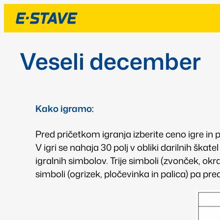
Veseli december
Kako igramo:
Pred pričetkom igranja izberite ceno igre in p
V igri se nahaja 30 polj v obliki darilnih škat
igralnih simbolov. Trije simboli (zvonček, okra
simboli (ogrizek, pločevinka in palica) pa pred