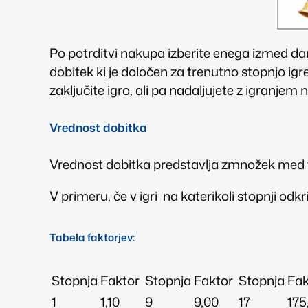
Po potrditvi nakupa izberite enega izmed dar
dobitek ki je določen za trenutno stopnjo igre.
zaključite igro, ali pa nadaljujete z igranjem n
Vrednost dobitka
Vrednost dobitka predstavlja zmnožek med fa
V primeru, če v igri na katerikoli stopnji odk
Tabela faktorjev:
Stopnja
Faktor
Stopnja
Faktor
Stopnja
Fak
1
1,10
9
9,00
17
175