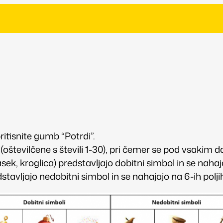
ritisnite gumb “Potrdi”.
el (oštevilčene s števili 1-30), pri čemer se pod vsakim
sek, kroglica) predstavljajo dobitni simbol in se nahajaj
stavljajo nedobitni simbol in se nahajajo na 6-ih poljih.