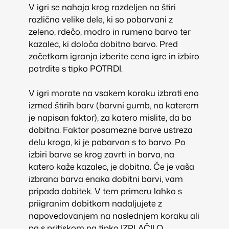
V igri se nahaja krog razdeljen na štiri
različno velike dele, ki so pobarvani z
zeleno, rdečo, modro in rumeno barvo ter
kazalec, ki določa dobitno barvo. Pred
začetkom igranja izberite ceno igre in izbiro
potrdite s tipko POTRDI.
V igri morate na vsakem koraku izbrati eno
izmed štirih barv (barvni gumb, na katerem
je napisan faktor), za katero mislite, da bo
dobitna. Faktor posamezne barve ustreza
delu kroga, ki je pobarvan s to barvo. Po
izbiri barve se krog zavrti in barva, na
katero kaže kazalec, je dobitna. Če je vaša
izbrana barva enaka dobitni barvi, vam
pripada dobitek. V tem primeru lahko s
priigranim dobitkom nadaljujete z
napovedovanjem na naslednjem koraku ali
pa s pritiskom na tipko IZPLAČILO