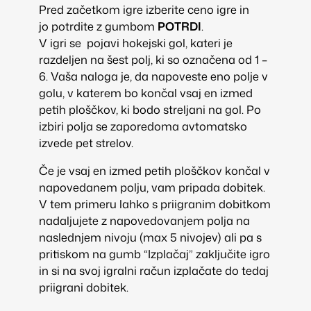
Pred začetkom igre izberite ceno igre in
jo potrdite z gumbom
POTRDI
.
V igri se pojavi hokejski gol, kateri je
razdeljen na šest polj, ki so označena od 1 –
6. Vaša naloga je, da napoveste eno polje v
golu, v katerem bo končal vsaj en izmed
petih ploščkov, ki bodo streljani na gol. Po
izbiri polja se zaporedoma avtomatsko
izvede pet strelov.
Če je vsaj en izmed petih ploščkov končal v
napovedanem polju, vam pripada dobitek.
V tem primeru lahko s priigranim dobitkom
nadaljujete z napovedovanjem polja na
naslednjem nivoju (max 5 nivojev) ali pa s
pritiskom na gumb “Izplačaj” zaključite igro
in si na svoj igralni račun izplačate do tedaj
priigrani dobitek.