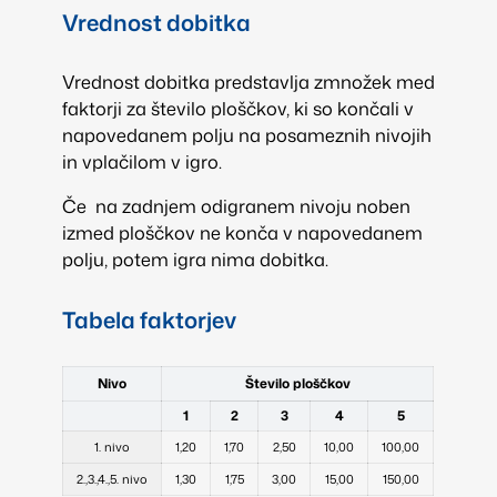
Vrednost dobitka
Vrednost dobitka predstavlja zmnožek med
faktorji za število ploščkov, ki so končali v
napovedanem polju na posameznih nivojih
in vplačilom v igro.
Če na zadnjem odigranem nivoju noben
izmed ploščkov ne konča v napovedanem
polju, potem igra nima dobitka.
Tabela faktorjev
Nivo
Število ploščkov
1
2
3
4
5
1. nivo
1,20
1,70
2,50
10,00
100,00
2.,3.,4.,5. nivo
1,30
1,75
3,00
15,00
150,00