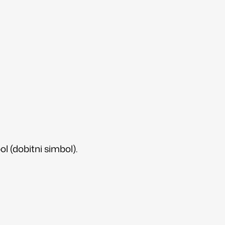
l (dobitni simbol).