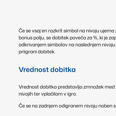
Če se vsaj en razkrit simbol na nivoju ujem
bonus polju, se dobitek poveča za %, ki je z
odkrivanjem simbolov na naslednjem nivoju ali
priigrani dobitek.
Vrednost dobitka
Vrednost dobitka predstavlja zmnožek med f
nivojih ter vplačilom v igro.
Če se na zadnjem odigranem nivoju noben s