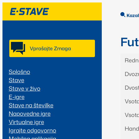
Kaza
Fut
Vprašajte Zmaga
Redni
Splošno
Dvozn
Stave
Dvost
Stave v živo
E-igre
Vsota
Stave na številke
Napovedne igre
Vsota
Virtualne igre
Handi
Igrajte odgovorno
Mobilna aplikacija