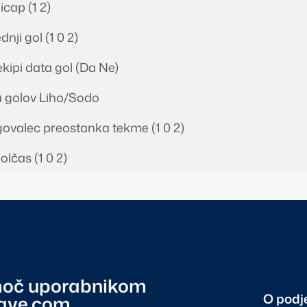
cap (1 2)
nji gol (1 0 2)
kipi data gol (Da Ne)
 golov Liho/Sodo
valec preostanka tekme (1 0 2)
olčas (1 0 2)
oč uporabnikom
O podj
tave.com