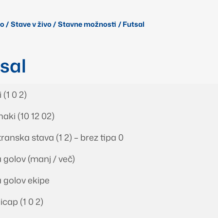
lo
/
Stave v živo
/
Stavne možnosti
/
Futsal
sal
 (1 0 2)
aki (10 12 02)
ranska stava (1 2) – brez tipa 0
 golov (manj / več)
 golov ekipe
cap (1 0 2)