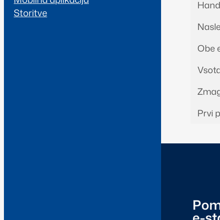
Handi
Storitve
Nasled
Obe e
Vsota
Zmago
Prvi p
Pom
e-s