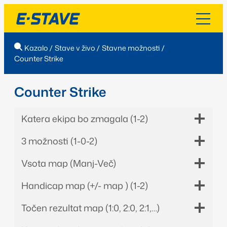
Kazalo
/
Stave v živo
/
Stavne možnosti
/
Counter Strike
Counter Strike
Katera ekipa bo zmagala (1-2)
3 možnosti (1-0-2)
Vsota map (Manj-Več)
Handicap map (+/- map ) (1-2)
Točen rezultat map (1:0, 2:0, 2:1,…)