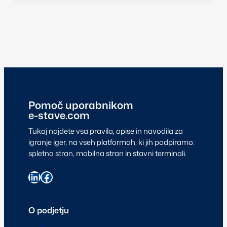
Pomoč uporabnikom
e-stave.com
Tukaj najdete vsa pravila, opise in navodila za
igranje iger, na vseh platformah, ki jih podpiramo:
spletna stran, mobilna stran in stavni terminali.
O podjetju