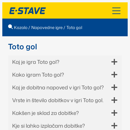
Kazalo
/
Napovedne igre
/
Toto gol
Toto gol
Kaj je igra Toto gol?
Kako igram Toto gol?
Kaj je dobitna napoved v igri Toto gol?
Vrste in število dobitkov v igri Toto gol.
Kakšen je sklad za dobitke?
Kje si lahko izplačam dobitke?