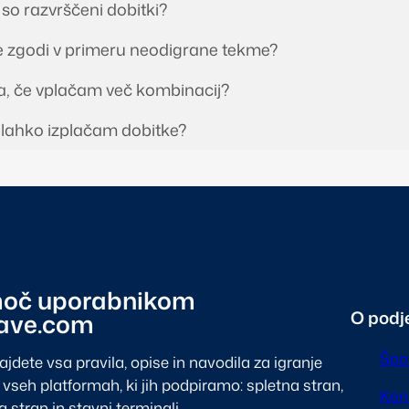
so razvrščeni dobitki?
e zgodi v primeru neodigrane tekme?
a, če vplačam več kombinacij?
i lahko izplačam dobitke?
oč uporabnikom
O podj
tave.com
Špor
ajdete vsa pravila, opise in navodila za igranje
a vseh platformah, ki jih podpiramo: spletna stran,
Kon
 stran in stavni terminali.