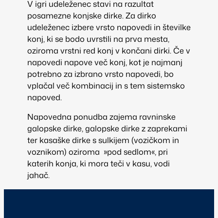
V igri udeleženec stavi na razultat
posamezne konjske dirke. Za dirko
udeleženec izbere vrsto napovedi in številke
konj, ki se bodo uvrstili na prva mesta,
oziroma vrstni red konj v končani dirki. Če v
napovedi napove več konj, kot je najmanj
potrebno za izbrano vrsto napovedi, bo
vplačal več kombinacij in s tem sistemsko
napoved.
Napovedna ponudba zajema ravninske
galopske dirke, galopske dirke z zaprekami
ter kasaške dirke s sulkijem (vozičkom in
voznikom) oziroma »pod sedlom«, pri
katerih konja, ki mora teči v kasu, vodi
jahač.